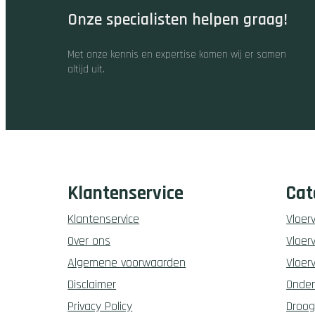
Onze specialisten helpen graag!
Met onze kennis en expertise komen wij er samen
altijd uit.
Klantenservice
Cat
Klantenservice
Vloer
Over ons
Vloer
Algemene voorwaarden
Vloer
Disclaimer
Onder
Privacy Policy
Droog