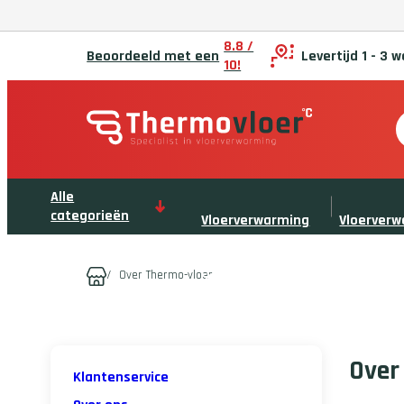
8.8 /
Beoordeeld met een
Levertijd 1 - 3
10!
Alle
categorieën
Vloerverwarming
Vloerver
/
Over Thermo-vloer
sets
verdelers
Over
Klantenservice