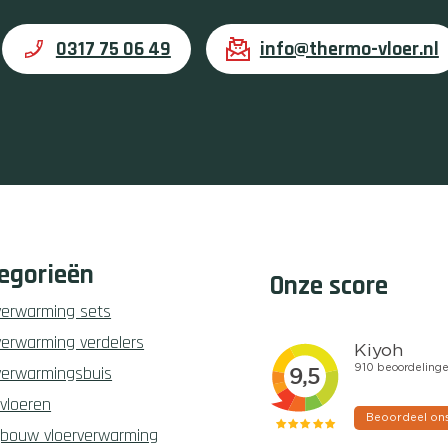
0317 75 06 49
info@thermo-vloer.nl
egorieën
Onze score
verwarming sets
verwarming verdelers
verwarmingsbuis
vloeren
bouw vloerverwarming