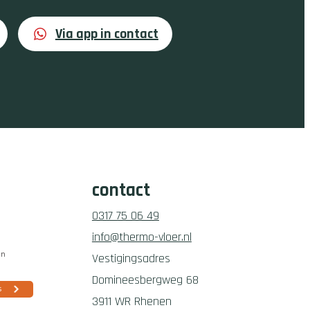
Via app in contact
contact
0317 75 06 49
info@thermo-vloer.nl
Vestigingsadres
Domineesbergweg 68
3911 WR Rhenen